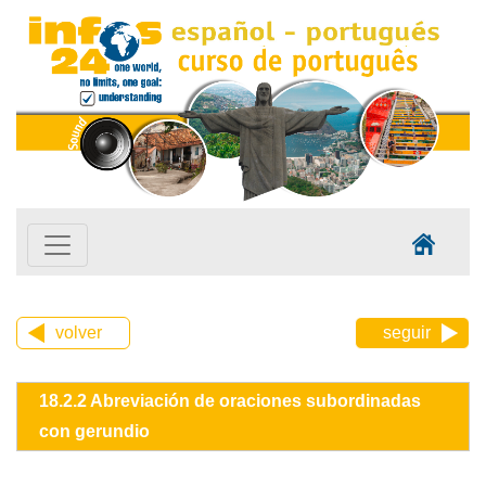
volver
seguir
18.2.2 Abreviación de oraciones subordinadas
con gerundio