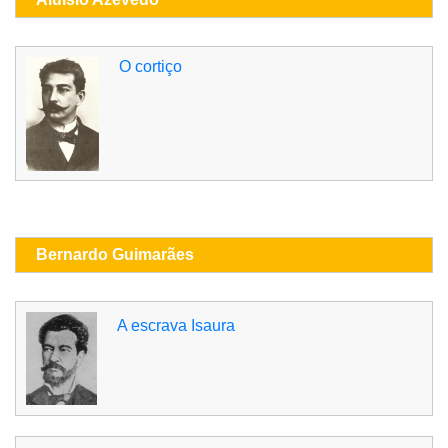
O cortiço
Bernardo Guimarães
A escrava Isaura