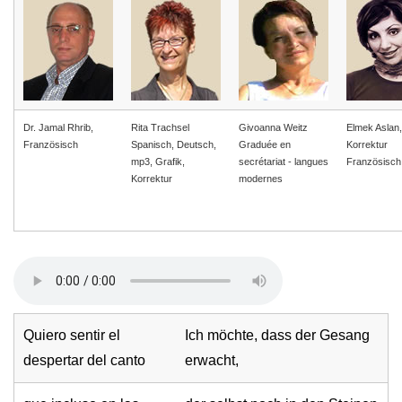
Dr. Jamal Rhrib,
Rita Trachsel
Givoanna Weitz
Elmek Aslan,
Französisch
Spanisch, Deutsch,
Graduée en
Korrektur
mp3, Grafik,
secrétariat - langues
Französisch
Korrektur
modernes
Quiero sentir el
Ich möchte, dass der Gesang
despertar del canto
erwacht,