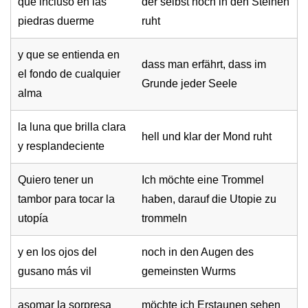
que incluso en las
der selbst noch in den Steinen
piedras duerme
ruht
y que se entienda en
dass man erfährt, dass im
el fondo de cualquier
Grunde jeder Seele
alma
la luna que brilla clara
hell und klar der Mond ruht
y resplandeciente
Quiero tener un
Ich möchte eine Trommel
tambor para tocar la
haben, darauf die Utopie zu
utopía
trommeln
y en los ojos del
noch in den Augen des
gusano más vil
gemeinsten Wurms
asomar la sorpresa
möchte ich Erstaunen sehen