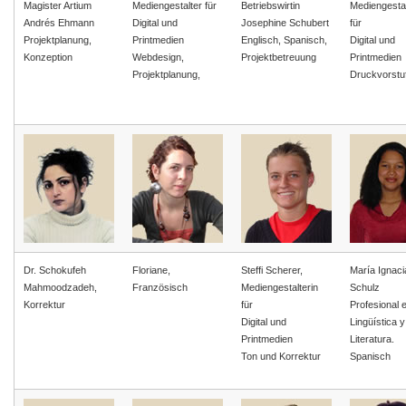
Magister Artium
Mediengestalter für
Betriebswirtin
Mediengestal
Andrés Ehmann
Digital und
Josephine Schubert
für
Projektplanung,
Printmedien
Englisch, Spanisch,
Digital und
Konzeption
Webdesign,
Projektbetreuung
Printmedien
Projektplanung,
Druckvorstu
Dr. Schokufeh
Floriane,
Steffi Scherer,
María Ignaci
Mahmoodzadeh,
Französisch
Mediengestalterin
Schulz
Korrektur
für
Profesional 
Digital und
Lingüística y
Printmedien
Literatura.
Ton und Korrektur
Spanisch