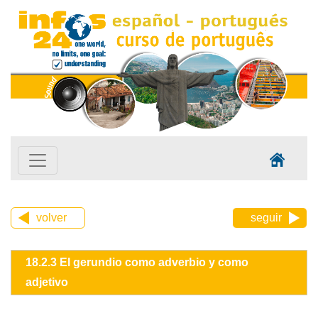
volver
seguir
18.2.3 El gerundio como adverbio y como
adjetivo