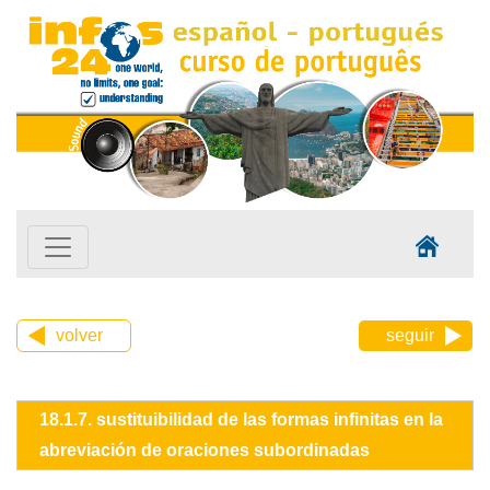
volver
seguir
18.1.7. sustituibilidad de las formas infinitas en la
abreviación de oraciones subordinadas