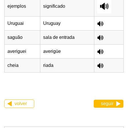
ejemplos
significado
Uruguai
Uruguay
saguão
sala de entrada
averiguei
averigüe
cheia
riada
volver
seguir