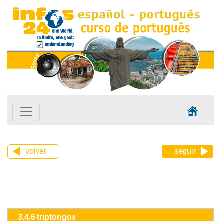
volver
seguir
3.4.6 triptongos