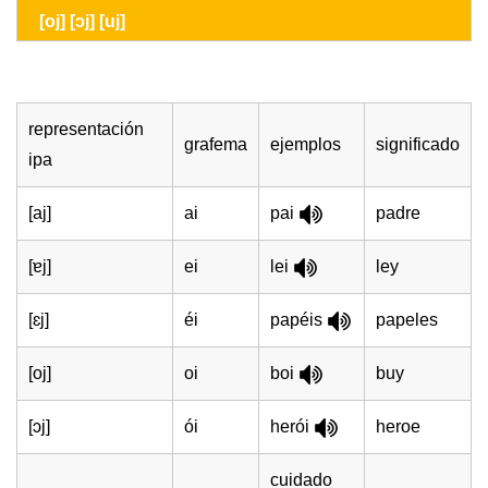
[oj] [ɔj] [uj]
representación
grafema
ejemplos
significado
ipa
[aj]
ai
pai
padre
[ɐj]
ei
lei
ley
[ɛj]
éi
papéis
papeles
[oj]
oi
boi
buy
[ɔj]
ói
herói
heroe
cuidado