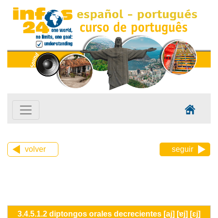
volver
seguir
3.4.5.1.2 diptongos orales decrecientes [aj] [ɐj] [ɛj]