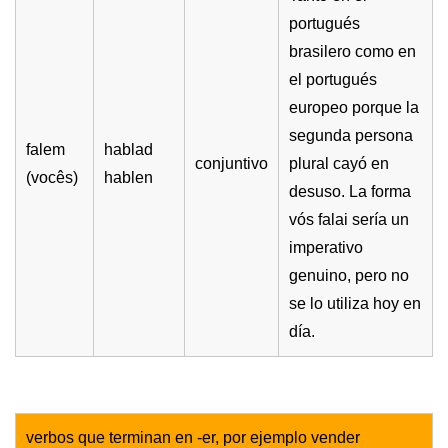
portugués
brasilero como en
el portugués
europeo porque la
segunda persona
falem
hablad
conjuntivo
plural cayó en
(vocês)
hablen
desuso. La forma
vós falai sería un
imperativo
genuino, pero no
se lo utiliza hoy en
día.
verbos que terminan en -er, por ejemplo vender