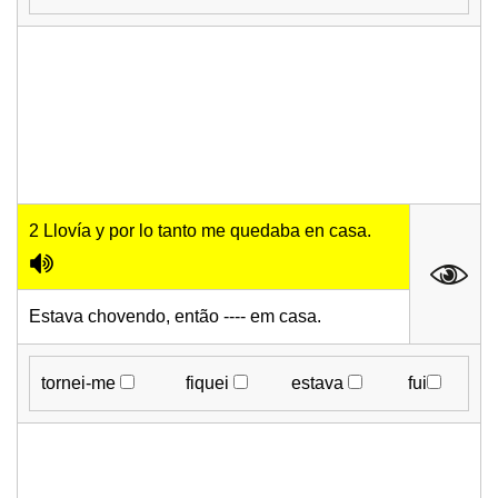
2 Llovía y por lo tanto me quedaba en casa.
Estava chovendo, então ---- em casa.
tornei-me
fiquei
estava
fui