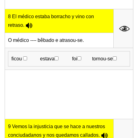
8 El médico estaba borracho y vino con
retraso.
O médico ---- bêbado e atrasou-se.
ficou
estava
foi
tornou-se
9 Vemos la injusticia que se hace a nuestros
conciudadanos y nos quedamos callados.