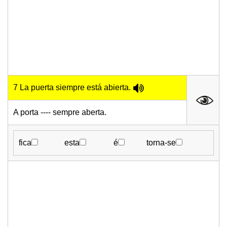
7 La puerta siempre está abierta.
A porta ---- sempre aberta.
fica
esta
é
torna-se