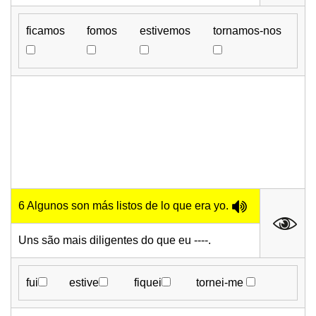
ficamos
fomos
estivemos
tornamos-nos
6 Algunos son más listos de lo que era yo.
Uns são mais diligentes do que eu ----.
fui
estive
fiquei
tornei-me