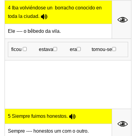
4 Iba volviéndose un borracho conocido en
toda la ciudad.
Ele ---- o bêbedo da vila.
ficou
estava
era
tornou-se
5 Siempre fuimos honestos.
Sempre ---- honestos um com o outro.