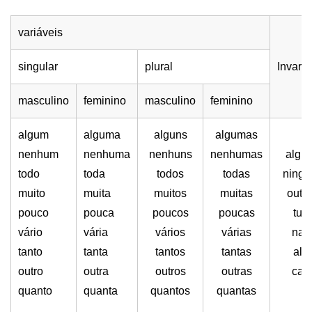
variáveis
singular
plural
Invariá
masculino
feminino
masculino
feminino
algum
alguma
alguns
algumas
nenhum
nenhuma
nenhuns
nenhumas
algu
todo
toda
todos
todas
ning
muito
muita
muitos
muitas
outr
pouco
pouca
poucos
poucas
tud
vário
vária
vários
várias
nad
tanto
tanta
tantos
tantas
alg
outro
outra
outros
outras
cad
quanto
quanta
quantos
quantas