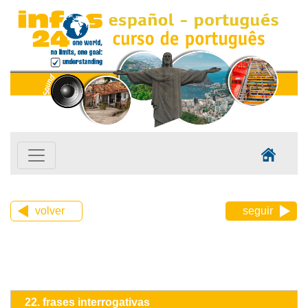
volver
seguir
22. frases interrogativas