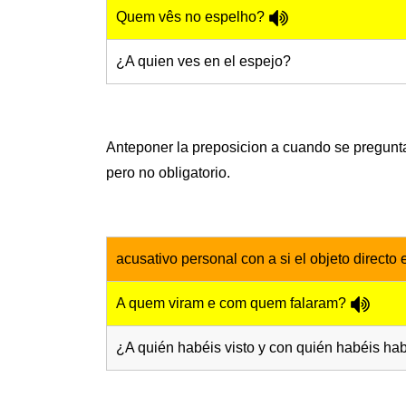
Quem vês no espelho?
¿A quien ves en el espejo?
Anteponer la preposicion a cuando se pregunta p
pero no obligatorio.
acusativo personal con a si el objeto directo
A quem viram e com quem falaram?
¿A quién habéis visto y con quién habéis ha