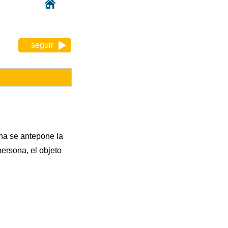
seguir
ona se antepone la
persona, el objeto