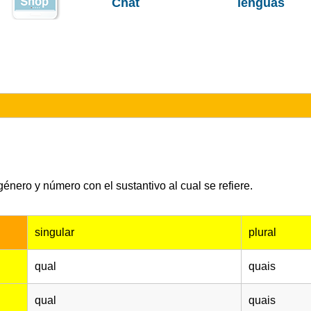
Chat
lenguas
énero y número con el sustantivo al cual se refiere.
singular
plural
qual
quais
qual
quais