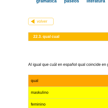
gramática
paseos
literatura
volver
22.3. qual cual
Al igual que cuál en español qual coincide en g
qual
maskulino
feminino