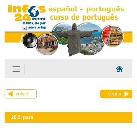
volver
seguir
20.5. para