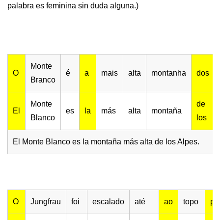
palabra es feminina sin duda alguna.)
Monte
O
é
a
mais
alta
montanha
dos
Branco
Monte
de
El
es
la
más
alta
montaña
Blanco
los
El Monte Blanco es la montaña más alta de los Alpes.
O
Jungfrau
foi
escalado
até
ao
topo
pe