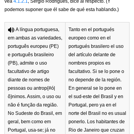
vea
4.1.2.1
, Sérgio Rodrigues, dice al respecto. (Y
podemos suponer que él sabe de qué esta hablando.)
A língua portuguesa,
Tanto en el portugués
em ambas as variedades,
europeo como en el
português europeu (PE)
portugués brasilero el uso
e português brasileiro
del artículo delante de
(PB), admite o uso
nombres propios es
facultativo de artigo
facultativo. Si se lo pone o
diante de nomes de
no depende de la región.
pessoas ou antrop{#ó|
En general se lo pone en
ô}nimos. Assim, o uso ou
el sud-este del Brasil y en
não é função da região.
Portugal, pero ya en el
No Sudeste do Brasil, em
norte del Brasil no es usual
geral, bem como em
ponerlo. Los habitantes de
Portugal, usa-se; já no
Rio de Janeiro que cruzan