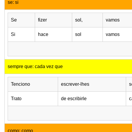
se: si
Se
fizer
sol,
vamos
Si
hace
sol
vamos
sempre que: cada vez que
Tenciono
escrever-lhes
s
Trato
de escribirle
c
como: como