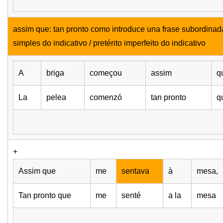
assim que: tan pronto como introduce una frase subordinada
simples do indicativo / pretérito imperfeito do indicativo
A
briga
começou
assim
q
La
pelea
comenzó
tan pronto
q
+
Assim que
me
sentava
à
mesa,
Tan pronto que
me
senté
a la
mesa