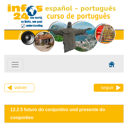
volver
seguir
12.2.5 futuro do conjuntivo und presente do
conjuntivo