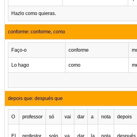
Hazlo como quieras.
conforme: conforme, como
Faço-o
conforme
m
Lo hago
como
me
depois que: después que
O
professor
só
vai
dar
a
nota
depois
El
profestor
solo
va
dar
la
nota
después