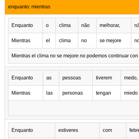
enquanto: mientras
Enquanto
o
clima
não
melhorar,
n
Mientras
el
clima
no
se mejore
n
Mientras el clima no se mejore no podemos continuar con e
Enquanto
as
pessoas
tiverem
medo,
Mientras
las
personas
tengan
miedo
Enquanto
estiveres
com
febr