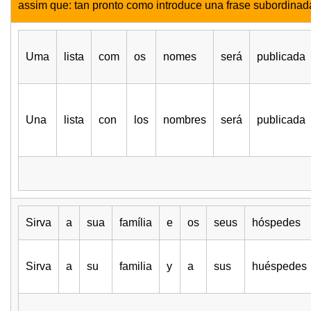
assim que: tan pronto como introduce una frase subordinada 
Uma
lista
com
os
nomes
será
publicada
Una
lista
con
los
nombres
será
publicada
Sirva
a
sua
família
e
os
seus
hóspedes
Sirva
a
su
familia
y
a
sus
huéspedes