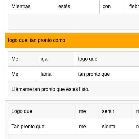
Mientras
estés
con
fieb
logo que: tan pronto como
Me
liga
logo que
Me
llama
tan pronto que
Llámame tan pronto que estés listo.
Logo que
me
sentir
m
Tan pronto que
me
sienta
m