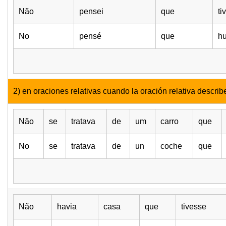
Não
pensei
que
ti
No
pensé
que
h
2) en oraciones relativas cuando la oración relativa describ
Não
se
tratava
de
um
carro
que
No
se
tratava
de
un
coche
que
Não
havia
casa
que
tivesse