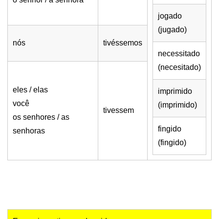
jogado
(jugado)
nós
tivéssemos
necessitado
(necesitado)
eles / elas
imprimido
você
(imprimido)
tivessem
os senhores / as
fingido
senhoras
(fingido)