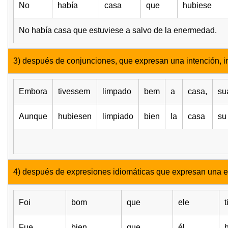
No
había
casa
que
hubiese
No había casa que estuviese a salvo de la enermedad.
3) después de conjunciones, que expresan una intención, i
Embora
tivessem
limpado
bem
a
casa,
su
Aunque
hubiesen
limpiado
bien
la
casa
su
4) después de expresiones idiomáticas que expresan una e
Foi
bom
que
ele
Fue
bien
que
él