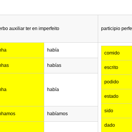
erbo auxiliar ter en imperfeito
participio perfe
inha
había
comido
inhas
habías
escrito
podido
inha
había
estado
sido
inhamos
habíamos
dado