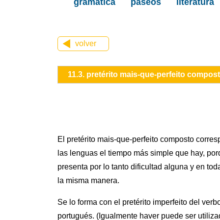
gramática
paseos
literatura
volver
11.3. pretérito mais-que-perfeito compos
El pretérito mais-que-perfeito composto corres
las lenguas el tiempo más simple que hay, por
presenta por lo tanto dificultad alguna y en t
la misma manera.
Se lo forma con el pretérito imperfeito del verbo
portugués. (Igualmente haver puede ser utiliza