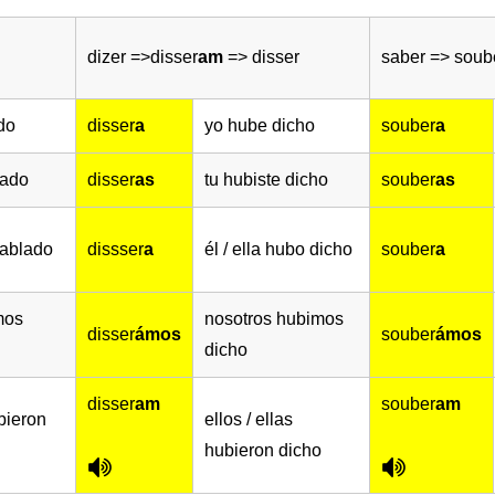
dizer =>disser
am
=> disser
saber => soub
do
disser
a
yo hube dicho
souber
a
lado
disser
as
tu hubiste dicho
souber
as
hablado
dissser
a
él / ella hubo dicho
souber
a
mos
nosotros hubimos
disser
ámos
souber
ámos
dicho
disser
am
souber
am
ubieron
ellos / ellas
hubieron dicho