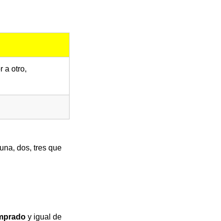
 a otro,
una, dos, tres que
mprado
y igual de