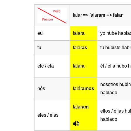
falar => falar
am => falar
eu
falar
a
yo hube habla
tu
falar
as
tu hubiste hab
ele / ela
falar
a
él / ella hubo 
nosotros hubi
nós
falár
amos
hablado
falar
am
ellos / ellas h
eles / elas
hablado