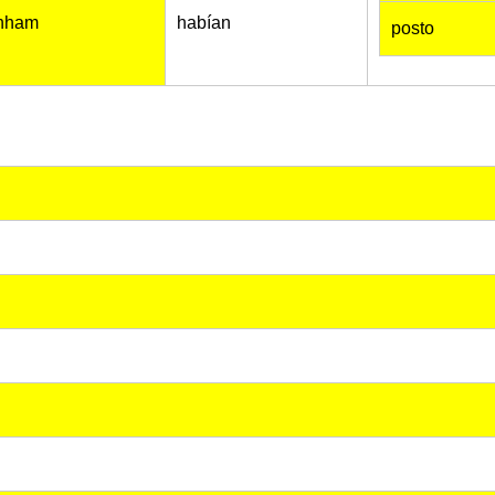
inham
habían
posto