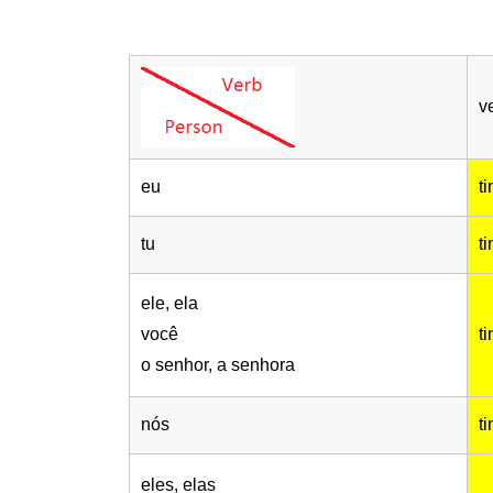
v
eu
t
tu
t
ele, ela
você
t
o senhor, a senhora
nós
t
eles, elas