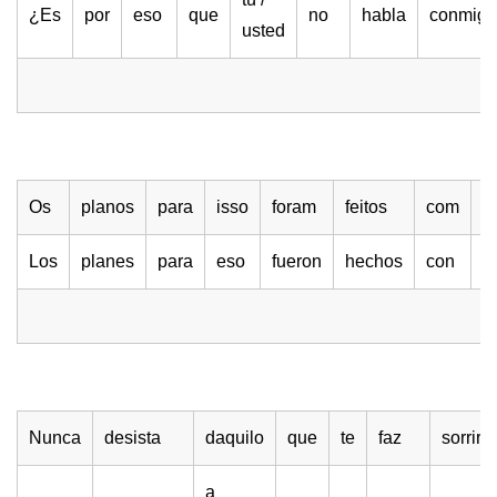
¿Es
por
eso
que
no
habla
conmig
usted
Os
planos
para
isso
foram
feitos
com
m
Los
planes
para
eso
fueron
hechos
con
m
Nunca
desista
daquilo
que
te
faz
sorrir.
a