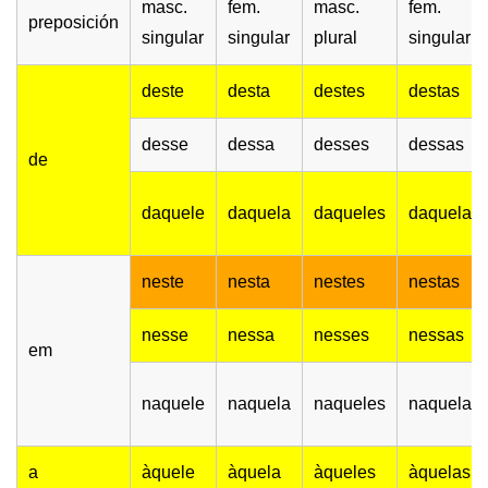
masc.
fem.
masc.
fem.
preposición
singular
singular
plural
singular
deste
desta
destes
destas
desse
dessa
desses
dessas
de
daquele
daquela
daqueles
daquelas
neste
nesta
nestes
nestas
nesse
nessa
nesses
nessas
em
naquele
naquela
naqueles
naquelas
a
àquele
àquela
àqueles
àquelas