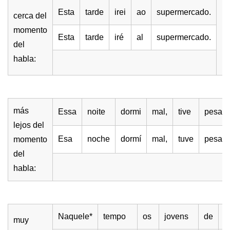
Esta
tarde
irei
ao
supermercado.
cerca del
momento
Esta
tarde
iré
al
supermercado.
del
habla:
más
Essa
noite
dormi
mal,
tive
pesade
lejos del
Esa
noche
dormí
mal,
tuve
pesadil
momento
del
habla:
Naquele*
tempo
os
jovens
de
f
muy