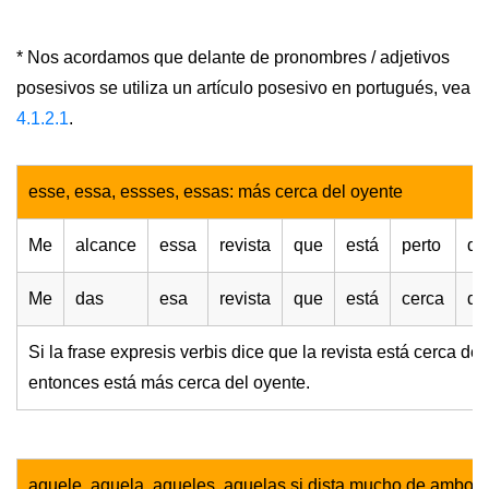
* Nos acordamos que delante de pronombres / adjetivos
posesivos se utiliza un artículo posesivo en portugués, vea
4.1.2.1
.
esse, essa, essses, essas: más cerca del oyente
Me
alcance
essa
revista
que
está
perto
de
Me
das
esa
revista
que
está
cerca
de
Si la frase expresis verbis dice que la revista está cerca de é
entonces está más cerca del oyente.
aquele, aquela, aqueles, aquelas si dista mucho de ambos