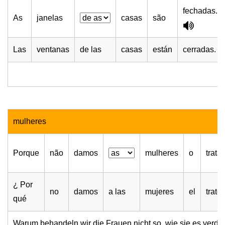
fechadas.
As
janelas
casas
são
Las
ventanas
de las
casas
están
cerradas.
mulheres
Porque
não
damos
mulheres
o
trata
¿ Por
no
damos
a las
mujeres
el
trato
qué
Warum behandeln wir die Frauen nicht so, wie sie es verdi