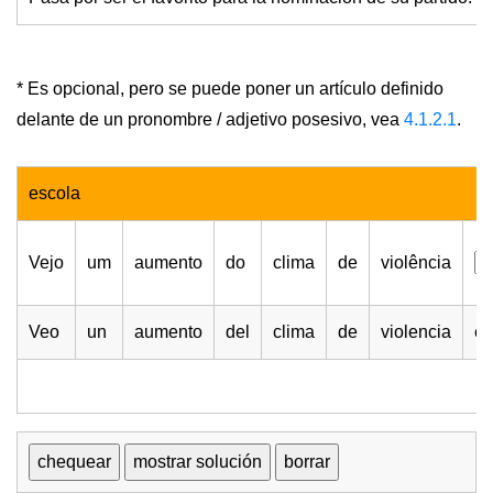
* Es opcional, pero se puede poner un artículo definido
delante de un pronombre / adjetivo posesivo, vea
4.1.2.1
.
escola
Vejo
um
aumento
do
clima
de
violência
Veo
un
aumento
del
clima
de
violencia
en