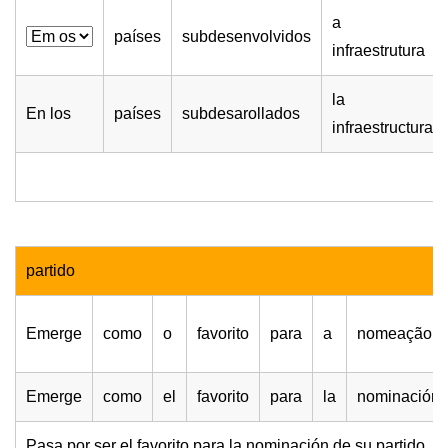
a
países
subdesenvolvidos
infraestrutura
la
En los
países
subdesarollados
infraestructura
partido
Emerge
como
o
favorito
para
a
nomeação
Emerge
como
el
favorito
para
la
nominación
Pasa por ser el favorito para la nominación de su partido.