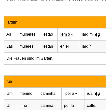
jardim
As
mulheres
estão
jardim.
Las
mujeres
están
en el
jardín.
Die Frauen sind im Garten.
rua
Um
menino
caminha
rua.
Un
niño
camina
por la
calle.