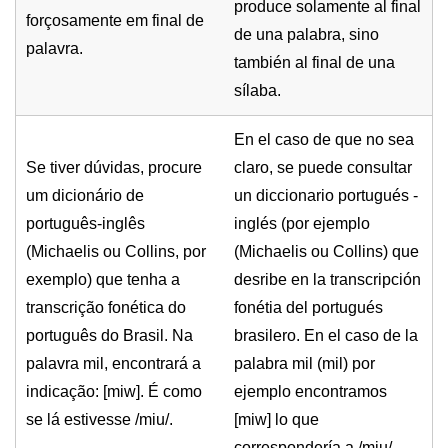
produce solamente al final
forçosamente em final de
de una palabra, sino
palavra.
también al final de una
sílaba.
En el caso de que no sea
Se tiver dúvidas, procure
claro, se puede consultar
um dicionário de
un diccionario portugués -
português-inglês
inglés (por ejemplo
(Michaelis ou Collins, por
(Michaelis ou Collins) que
exemplo) que tenha a
desribe en la transcripción
transcrição fonética do
fonétia del portugués
português do Brasil. Na
brasilero. En el caso de la
palavra mil, encontrará a
palabra mil (mil) por
indicação: [miw]. É como
ejemplo encontramos
se lá estivesse /miu/.
[miw] lo que
correspondería a /miu/.