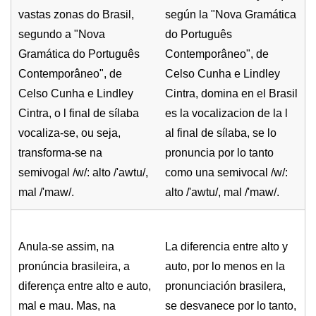
vastas zonas do Brasil,
según la "Nova Gramática
segundo a "Nova
do Português
Gramática do Português
Contemporâneo", de
Contemporâneo", de
Celso Cunha e Lindley
Celso Cunha e Lindley
Cintra, domina en el Brasil
Cintra, o l final de sílaba
es la vocalizacion de la l
vocaliza-se, ou seja,
al final de sílaba, se lo
transforma-se na
pronuncia por lo tanto
semivogal /w/: alto /'awtu/,
como una semivocal /w/:
mal /'maw/.
alto /'awtu/, mal /'maw/.
Anula-se assim, na
La diferencia entre alto y
pronúncia brasileira, a
auto, por lo menos en la
diferença entre alto e auto,
pronunciación brasilera,
mal e mau. Mas, na
se desvanece por lo tanto,