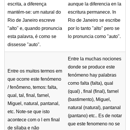
escrita, a diferença
aunque la diferencia en la
mantém-se: um natural do
escritura permanece. In
Rio de Janeiro escreve
Rio de Janeiro se escribe
"alto" e, quando pronuncia
por lo tanto "alto" pero se
esta palavra, é como se
lo pronuncia como "auto".
dissesse "auto".
Entre la muchas nociones
donde se produce este
Entre os muitos termos em
fenómeno hay palabras
que ocorre este fenómeno
como falta (falta), qual
/ fenômeno, temos: falta,
(qual) , final (final), farnel
qual, tal, final, farnel,
(bastimento), Miguel,
Miguel, natural, pantanal,
natural (natural), pantanal
etc. Note-se que isto
(pantano) etc.. Es de notar
acontece com o l em final
que este fenomeno no se
de sílaba e não