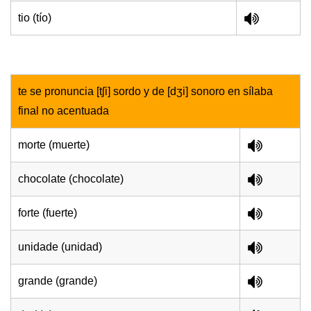
tio (tío)
te se pronuncia [tʃi] sordo y de [dʒi] sonoro en sílaba
final no acentuada
morte (muerte)
chocolate (chocolate)
forte (fuerte)
unidade (unidad)
grande (grande)