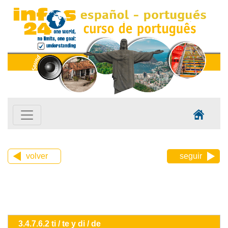
volver
seguir
3.4.7.6.2 ti / te y di / de