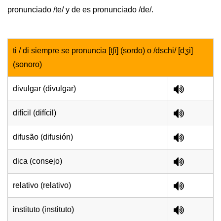
pronunciado /te/ y de es pronunciado /de/.
ti / di siempre se pronuncia [tʃi] (sordo) o /dschi/ [dʒi]
(sonoro)
divulgar (divulgar)
difícil (difícil)
difusão (difusión)
dica (consejo)
relativo (relativo)
instituto (instituto)