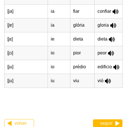
[ja]
ia
fiar
confiar
[jɐ]
ia
glória
gloria
[jɛ]
ie
dieta
dieta
[jɔ]
io
pior
peor
[ju]
io
prédio
edificio
[ju]
iu
viu
vió
volver
seguir