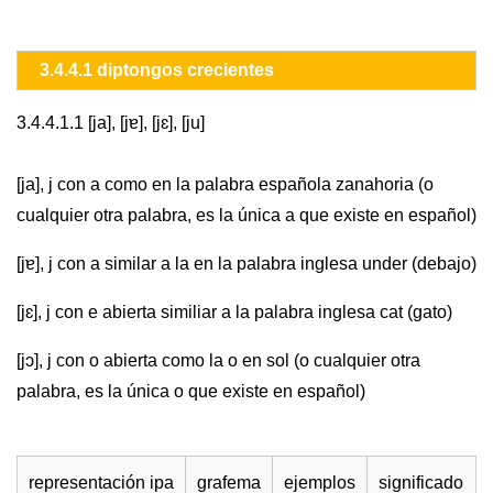
3.4.4.1 diptongos crecientes
3.4.4.1.1 [ja], [jɐ], [jɛ], [ju]
[ja], j con a como en la palabra española zanahoria (o
cualquier otra palabra, es la única a que existe en español)
[jɐ], j con a similar a la en la palabra inglesa under (debajo)
[jɛ], j con e abierta similiar a la palabra inglesa cat (gato)
[jɔ], j con o abierta como la o en sol (o cualquier otra
palabra, es la única o que existe en español)
representación ipa
grafema
ejemplos
significado