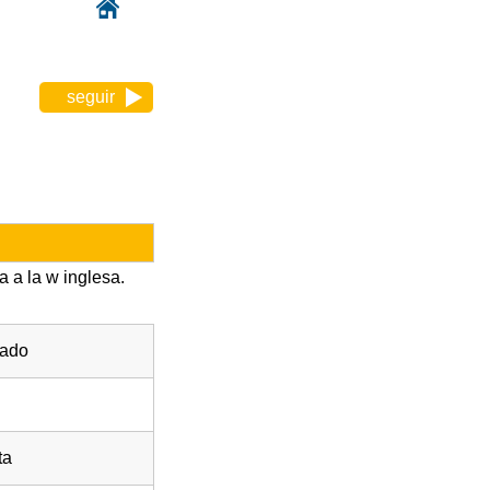
seguir
 a la w inglesa.
cado
ta