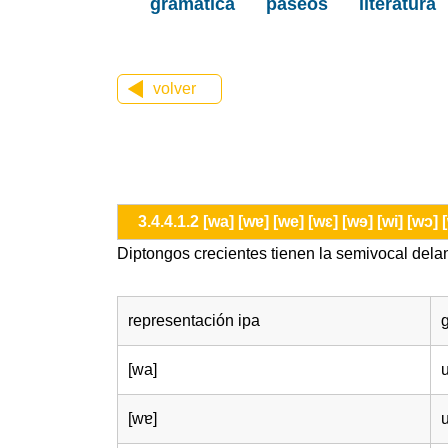
gramática
paseos
literatura
volver
3.4.4.1.2 [wa] [wɐ] [we] [wɛ] [wɘ] [wi] [wɔ] 
Diptongos crecientes tienen la semivocal dela
representación ipa
[wa]
[wɐ]