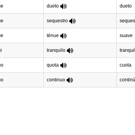
ue
dueto
dueto
ue
sequestro
seques
ue
ténue
suave
i
tranquilo
tranqui
uo
quota
cuota
uo
continuo
contin