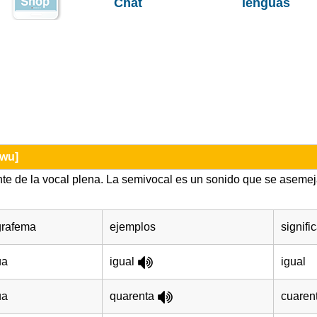
Chat
lenguas
[wu]
nte de la vocal plena. La semivocal es un sonido que se asemeja
grafema
ejemplos
signifi
ua
igual
igual
ua
quarenta
cuaren