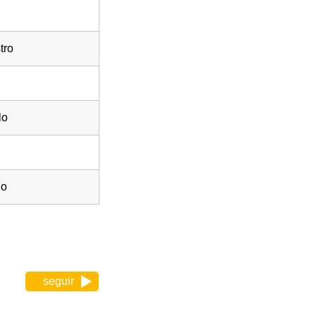
tro
lo
úo
seguir