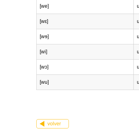
[we]
[wɛ]
[wɘ]
[wi]
u
[wɔ]
[wu]
volver