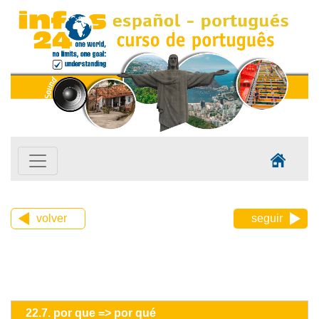
volver
seguir
22.7. por que => por qué