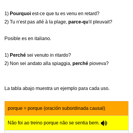
1)
Pourquoi
est-ce que tu es venu en retard?
2) Tu n'est pas allé à la plage,
parce-qu
'il pleuvait?
Posible es en italiano.
1)
Perché
sei venuto in ritardo?
2) Non sei andato alla spiaggia,
perché
pioveva?
La tabla abajo muestra un ejemplo para cada uso.
porque = porque (oración subordinada causal)
Não foi ao treino porque não se sentia bem.