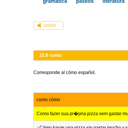
gramática
paseos
literatura
volver
22.6 como
Corresponde al cómo español.
como cómo
Como fazer sua pr�pria pizza sem gastar mu
¿Cómo hacer una pizza sin gastar mucho y si