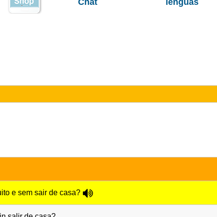
Chat
lenguas
ito e sem sair de casa?
n salir de casa?