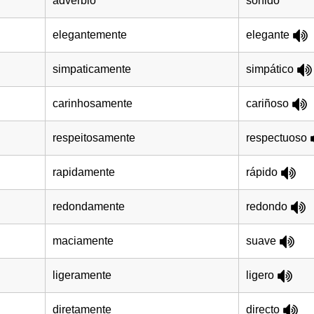
adverbio
sonido
elegantemente
elegante
simpaticamente
simpático
carinhosamente
cariñoso
respeitosamente
respectuoso
rapidamente
rápido
redondamente
redondo
maciamente
suave
ligeramente
ligero
diretamente
directo