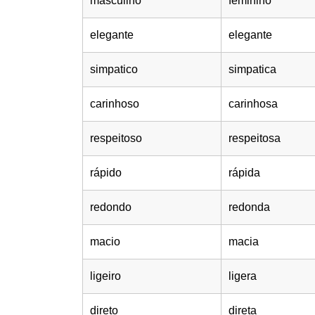
masculino
feminino
elegante
elegante
simpatico
simpatica
carinhoso
carinhosa
respeitoso
respeitosa
rápido
rápida
redondo
redonda
macio
macia
ligeiro
ligera
direto
direta