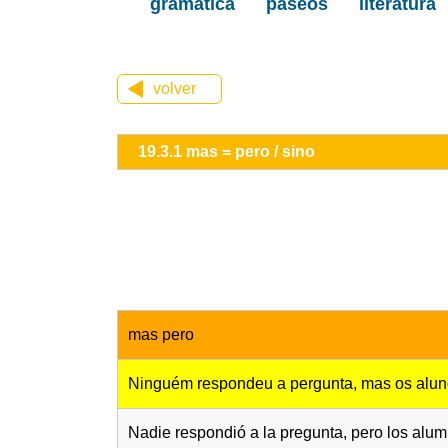
gramática
paseos
literatura
volver
19.3.1 mas = pero / sino
mas pero
Ninguém respondeu a pergunta, mas os alun
Nadie respondió a la pregunta, pero los alum