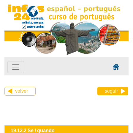
volver
seguir
19.12.2 Se / quando