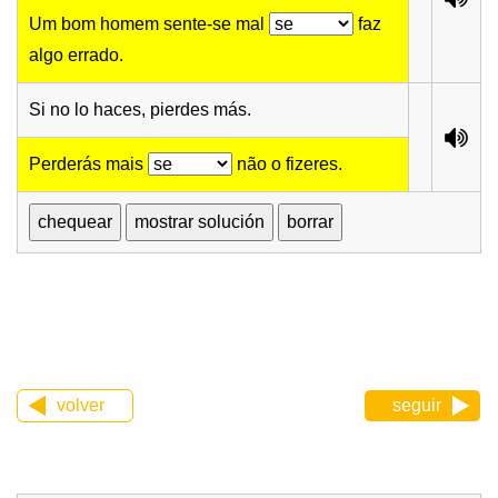
Um bom homem sente-se mal
faz
algo errado.
Si no lo haces, pierdes más.
Perderás mais
não o fizeres.
volver
seguir