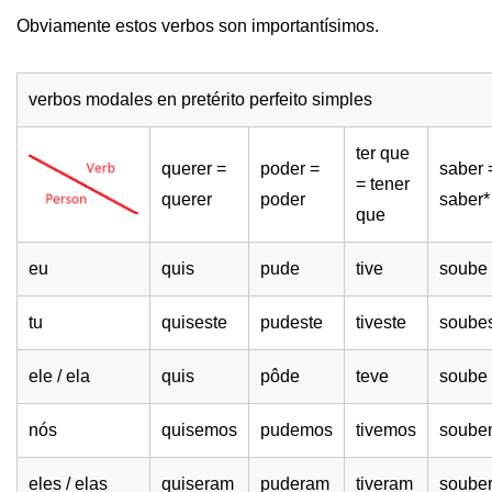
Obviamente estos verbos son importantísimos.
verbos modales en pretérito perfeito simples
ter que
querer =
poder =
saber 
= tener
querer
poder
saber*
que
eu
quis
pude
tive
soube
tu
quiseste
pudeste
tiveste
soube
ele / ela
quis
pôde
teve
soube
nós
quisemos
pudemos
tivemos
soube
eles / elas
quiseram
puderam
tiveram
soube