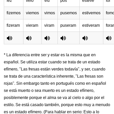
fez
veio
viu
pôs
esteve
foi
fizemos
viemos
vimos
pusemos
estivemos
fom
fizeram
vieram
viram
puseram
estiveram
fora
* La diferencia entre ser y estar es la misma que en
español. Se utiliza estar cuando se trata de un estado
efímero, "Las fresas están verdes todavía", y ser, cuando
se trata de una característica inherente, "Las fresas son
rojas". Sin embargo tanto en portugués como en español
se está muerto o sea muerto es un estado efímero,
posiblemente porque el alma se va al cielo o algo por el
estilo. Se está casado también, porque esto muy a menudo
es un estado efímero. (Para hablar en serio: Esto a lo