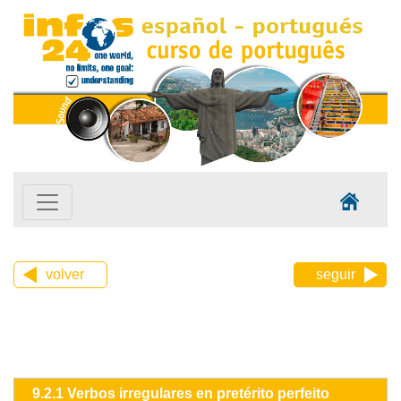
volver
seguir
9.2.1 Verbos irregulares en pretérito perfeito