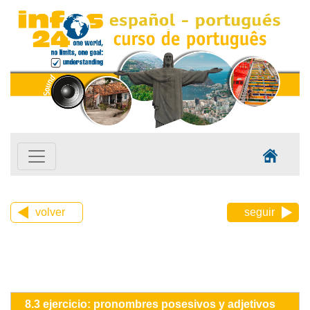
volver
seguir
8.3 ejercicio: pronombres posesivos y adjetivos