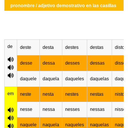
pronombre / adjetivo demostrativo en las casillas
de
deste
desta
destes
destas
disto
desse
dessa
desses
dessas
disso
daquele
daquela
daqueles
daquelas
daquil
em
neste
nesta
nestes
nestas
nisto
nesse
nessa
nesses
nessas
nisso
naquele
naquela
naqueles
naquelas
naquil