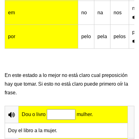
na
em
no
na
nos
pe
por
pelo
pela
pelos
En este estado a lo mejor no está claro cual preposición
hay que tomar. Si esto no está claro puede primero oír la
frase.
Dou o livro
mulher.
Doy el libro a la mujer.