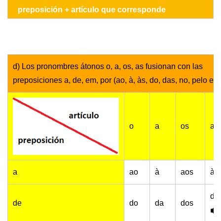
preposición + artículo que corresponde
d) Los pronombres átonos o, a, os, as fusionan con las
preposiciones a, de, em, por (ao, à, às, do, das, no, pelo etc.
o
a
os
as
a
ao
à
aos
à
da
de
do
da
dos