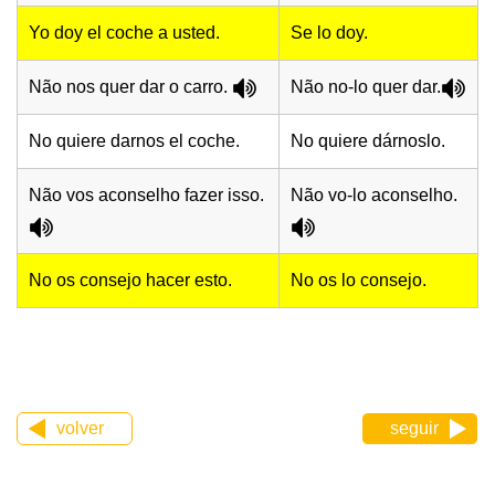
Yo doy el coche a usted.
Se lo doy.
Não nos quer dar o carro.
Não no-lo quer dar.
No quiere darnos el coche.
No quiere dárnoslo.
Não vos aconselho fazer isso.
Não vo-lo aconselho.
No os consejo hacer esto.
No os lo consejo.
volver
seguir