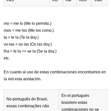
mo = me lo (Me lo permito.)
mos = me los (Me los como.)
ta = te la (Te la doy.)
vo-las = os las (Os las doy.)
lha = le la => se la (Se la doy.)
etc.
En cuanto al uso de estas combinaciones encontramos en
la red esta anotación.
En el portugués
No português do Brasil,
brasilero estas
essas combinações não
combinaciones no se