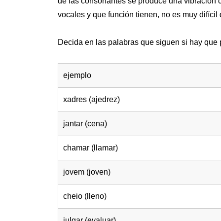
de las consonantes se produce una vibración co
vocales y que función tienen, no es muy difícil
Decida en las palabras que siguen si hay que pr
ejemplo
xadres (ajedrez)
jantar (cena)
chamar (llamar)
jovem (joven)
cheio (lleno)
julgar (evaluar)