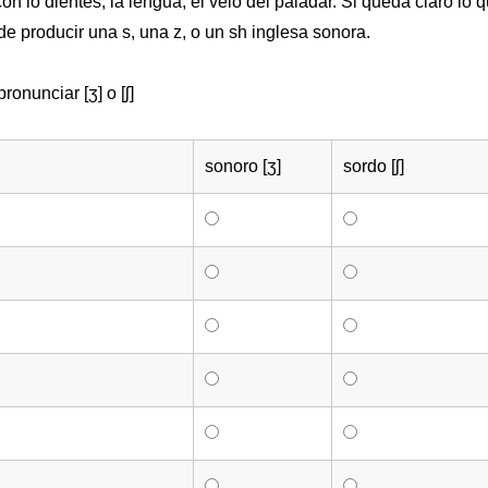
n lo dientes, la lengua, el velo del paladar. Si queda claro lo 
 de producir una s, una z, o un sh inglesa sonora.
onunciar [ʒ] o [ʃ]
sonoro [ʒ]
sordo [ʃ]