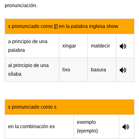
pronunciación.
x pronunciado como [ʃ] en la palabra inglesa show
a principio de una
xingar
maldecir
palabra
al principio de una
lixo
basura
sílaba
x pronunciado como s
exemplo
en la combinación ex
(ejemplo)