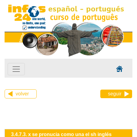
volver
seguir
3.4.7.3. x se pronucia como una el sh inglés