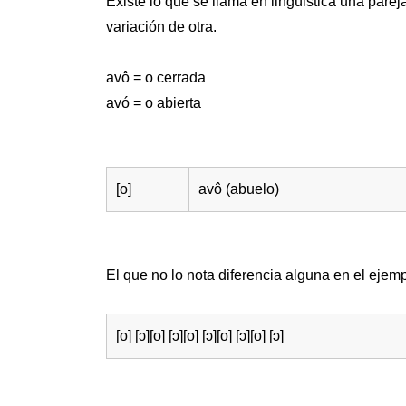
Existe lo que se llama en lingüistica una pare
variación de otra.
avô = o cerrada
avó = o abierta
[o]
avô (abuelo)
El que no lo nota diferencia alguna en el ejemp
[o] [ɔ][o] [ɔ][o] [ɔ][o] [ɔ][o] [ɔ]