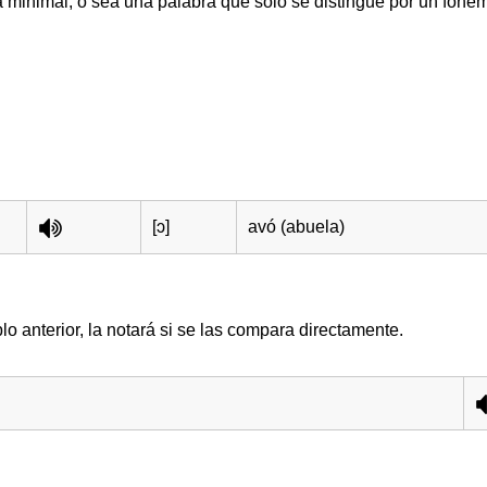
ja minimal, o sea una palabra que solo se distingue por un fone
[ɔ]
avó (abuela)
lo anterior, la notará si se las compara directamente.