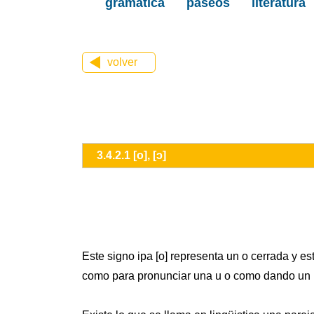
gramática
paseos
literatura
volver
3.4.2.1 [o], [ɔ]
Este signo ipa [o] representa un o cerrada y es
como para pronunciar una u o como dando un bes