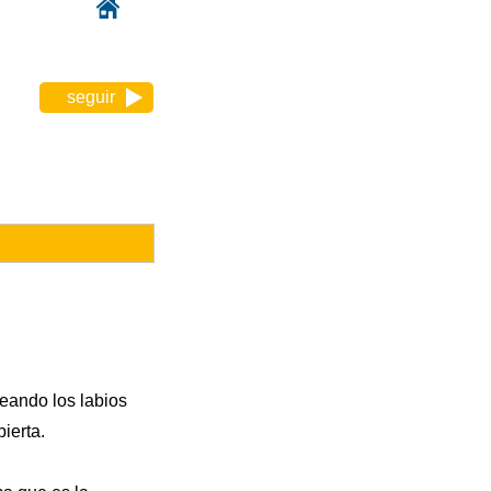
seguir
deando los labios
ierta.