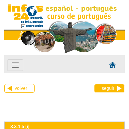
volver
seguir
3.3.1.5 [ĩ]