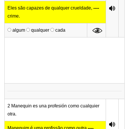
Eles são capazes de qualquer crueldade,
----
crime.
algum
qualquer
cada
2 Manequin es una profesión como cualquier
otra.
Manequim é uma profissão como outra
----
.