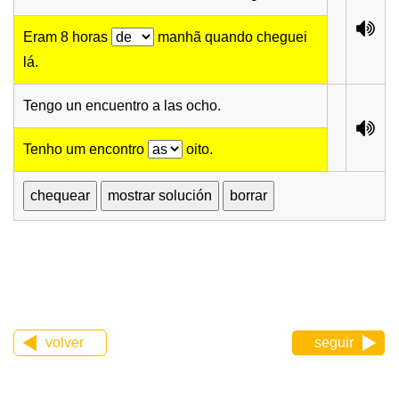
Eram 8 horas
manhã quando cheguei
lá.
Tengo un encuentro a las ocho.
Tenho um encontro
oito.
volver
seguir