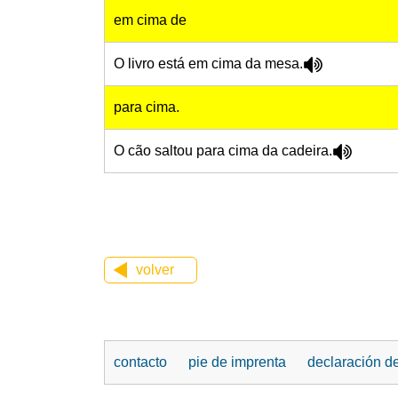
em cima de
O livro está em cima da mesa.
para cima.
O cão saltou para cima da cadeira.
volver
contacto
pie de imprenta
declaración d