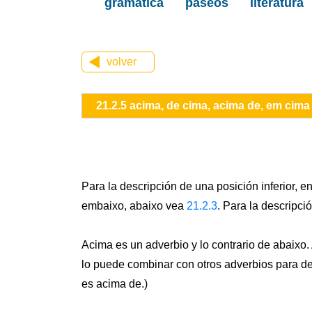
gramática
paseos
literatura
volver
21.2.5 acima, de cima, acima de, em cima
Para la descripción de una posición inferior, e
embaixo, abaixo vea
21.2.3
. Para la descripci
Acima es un adverbio y lo contrario de abaixo. 
lo puede combinar con otros adverbios para des
es acima de.)