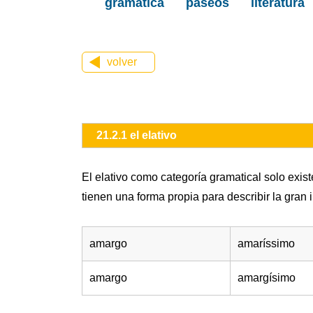
gramática
paseos
literatura
volver
21.2.1 el elativo
El elativo como categoría gramatical solo exis
tienen una forma propia para describir la gran 
amargo
amaríssimo
amargo
amargísimo