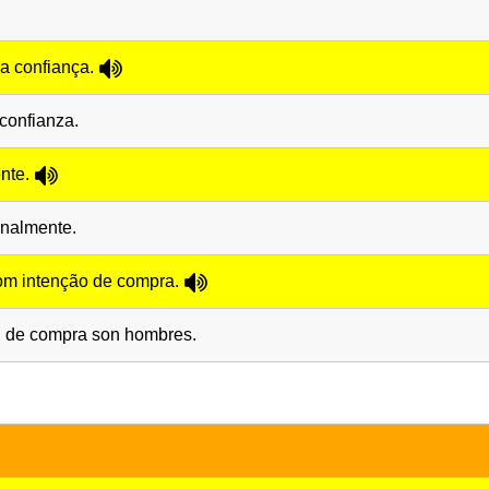
na confiança.
 confianza.
ente.
onalmente.
om intenção de compra.
ón de compra son hombres.