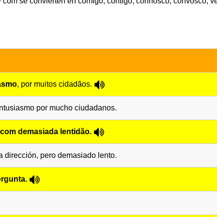
i + com se convierten en comigo, contigo, connosco, convosco, 
asmo
, por muitos cidadãos.
 entusiasmo por mucho ciudadanos.
com demasiada lentidão
.
a dirección, pero demasiado lento.
ergunta.