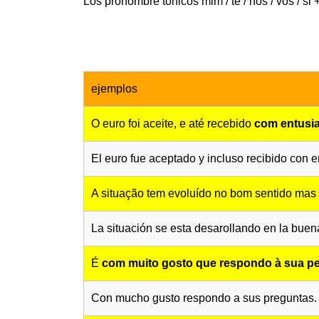
Los pronombre tónicos mim / te / nos / vos / s
ejemplos
O euro foi aceite, e até recebido
com entusi
El euro fue aceptado y incluso recibido con
A situação tem evoluído no bom sentido mas
La situación se esta desarollando en la buen
É
com muito gosto
que respondo à sua p
Con mucho gusto respondo a sus preguntas.