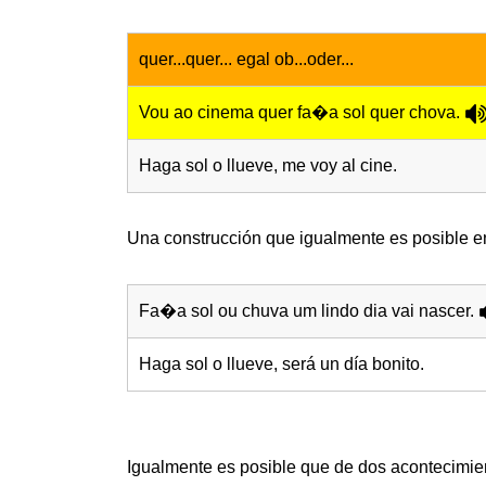
quer...quer... egal ob...oder...
Vou ao cinema quer fa�a sol quer chova.
Haga sol o llueve, me voy al cine.
Una construcción que igualmente es posible e
Fa�a sol ou chuva um lindo dia vai nascer.
Haga sol o llueve, será un día bonito.
Igualmente es posible que de dos acontecimien