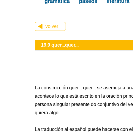
gramática
paseos
literatura
volver
19.9 quer...quer...
La construcción quer... quer... se asemeja a u
acontece lo que está escrito en la oración prin
persona singular presente do conjuntivo del ve
quiera algo.
La traducción al español puede hacerse con el