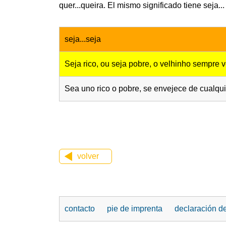
quer...queira. El mismo significado tiene seja...
seja...seja
Seja rico, ou seja pobre, o velhinho sempre 
Sea uno rico o pobre, se envejece de cualqui
volver
contacto
pie de imprenta
declaración d