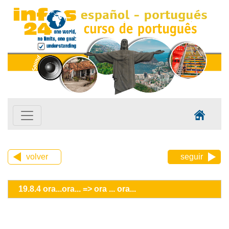
volver
seguir
19.8.4 ora...ora... => ora ... ora...