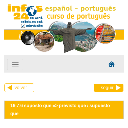
volver
seguir
19.7.6 suposto que => previsto que / supuesto
que