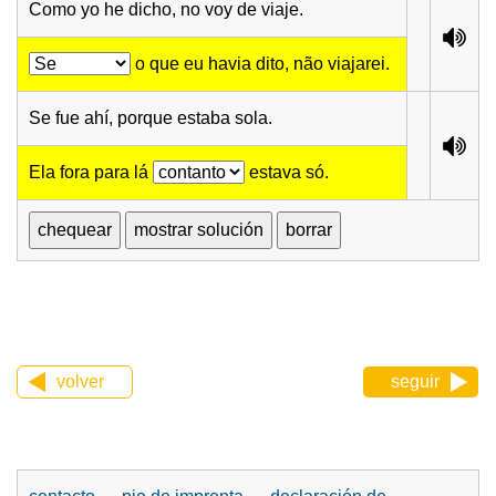
Como yo he dicho, no voy de viaje.
o que eu havia dito, não viajarei.
Se fue ahí, porque estaba sola.
Ela fora para lá
estava só.
volver
seguir