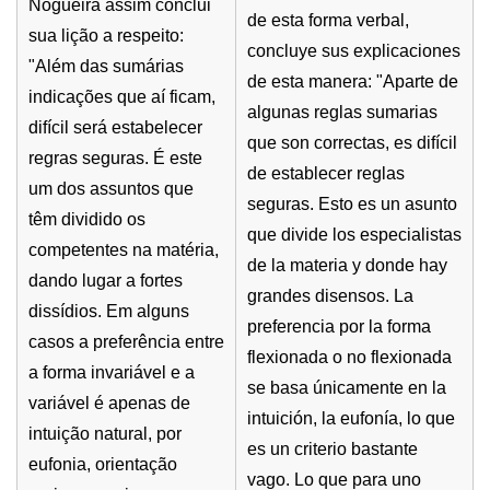
Nogueira assim conclui
de esta forma verbal,
sua lição a respeito:
concluye sus explicaciones
"Além das sumárias
de esta manera: "Aparte de
indicações que aí ficam,
algunas reglas sumarias
difícil será estabelecer
que son correctas, es difícil
regras seguras. É este
de establecer reglas
um dos assuntos que
seguras. Esto es un asunto
têm dividido os
que divide los especialistas
competentes na matéria,
de la materia y donde hay
dando lugar a fortes
grandes disensos. La
dissídios. Em alguns
preferencia por la forma
casos a preferência entre
flexionada o no flexionada
a forma invariável e a
se basa únicamente en la
variável é apenas de
intuición, la eufonía, lo que
intuição natural, por
es un criterio bastante
eufonia, orientação
vago. Lo que para uno