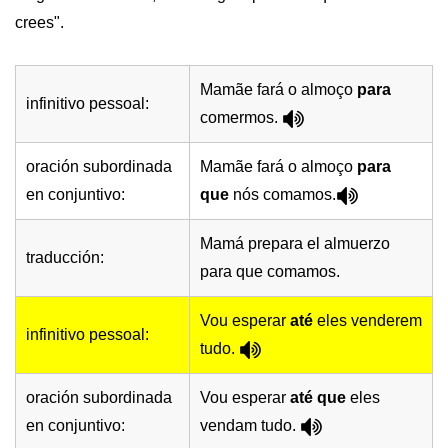
crees".
Mamãe fará o almoço
para
infinitivo pessoal:
comermos.
oración subordinada
Mamãe fará o almoço
para
en conjuntivo:
que
nós comamos.
Mamá prepara el almuerzo
traducción:
para que comamos.
Vou esperar
até
eles venderem
infinitivo pessoal:
tudo.
oración subordinada
Vou esperar
até que
eles
en conjuntivo:
vendam tudo.