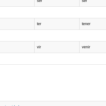
ser
ser
ter
tener
vir
venir