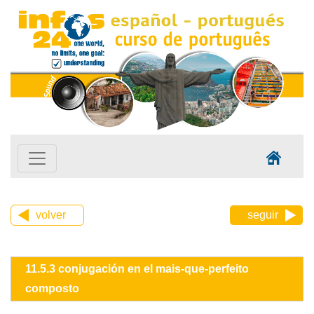
volver
seguir
11.5.3 conjugación en el mais-que-perfeito
composto